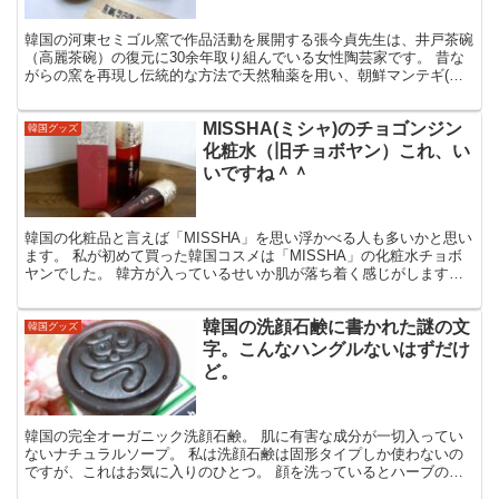
韓国の河東セミゴル窯で作品活動を展開する張今貞先生は、井戸茶碗
（高麗茶碗）の復元に30余年取り組んでいる女性陶芸家です。 昔な
がらの窯を再現し伝統的な方法で天然釉薬を用い、朝鮮マンテギ(縄
袋)窯の薪火で陶器を焼いています。 日本でも放送され...
MISSHA(ミシャ)のチョゴンジン
韓国グッズ
化粧水（旧チョボヤン）これ、い
いですね＾＾
韓国の化粧品と言えば「MISSHA」を思い浮かべる人も多いかと思い
ます。 私が初めて買った韓国コスメは「MISSHA」の化粧水チョボ
ヤンでした。 韓方が入っているせいか肌が落ち着く感じがします。
現在はチョボヤンの化粧水は販売されていないの...
韓国の洗顔石鹸に書かれた謎の文
韓国グッズ
字。こんなハングルないはずだけ
ど。
韓国の完全オーガニック洗顔石鹸。 肌に有害な成分が一切入ってい
ないナチュラルソープ。 私は洗顔石鹸は固形タイプしか使わないの
ですが、これはお気に入りのひとつ。 顔を洗っているとハーブの甘
い香りがして癒されます。 う～ん、なんだろう。懐かしい...