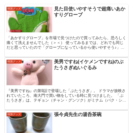
見た目使いやすそうで超痛いあか
韓国グッズ
すりグローブ
「あかすりグローブ」を市場で見つけたので買ってみたら、恐ろしく
痛くて洗えませんでした（＞＜） 使ってみるまでは、どれでも同じ
だと思っていたので「グローブになっているから使いやすそう♪」と
いう、見た目だけで買ってきたら、とんでもないことになり...
美男ですね(イケメンですね)のぶ
韓国グッズ
たうさぎぬいぐるみ
『美男ですね』の第9話で登場した「ぶたうさぎ」。 ドラマが放映さ
れていたころ、南大門で買い物をしている時に見つけました。 「ぶ
たうさぎ」は、テギョン（チャン・グンソク）がミナム（パク・シ
ネ）のためにファンからもらったぬいぐるみのブタとうさぎ...
張今貞先生の湯呑茶碗
韓国グッズ