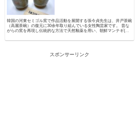
韓国の河東セミゴル窯で作品活動を展開する張今貞先生は、井戸茶碗
（高麗茶碗）の復元に30余年取り組んでいる女性陶芸家です。 昔な
がらの窯を再現し伝統的な方法で天然釉薬を用い、朝鮮マンテギ(縄
袋)窯の薪火で陶器を焼いています。 日本でも放送され...
スポンサーリンク