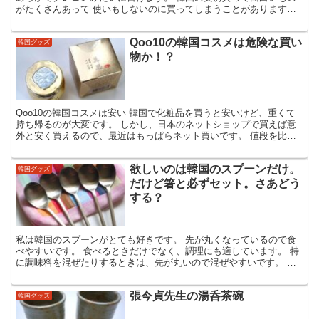
がたくさんあって 使いもしないのに買ってしまうことがあります。
しかも結構安い。 韓国旅行のお土産に困ったら文房具を...
Qoo10の韓国コスメは危険な買い
韓国グッズ
物か！？
Qoo10の韓国コスメは安い 韓国で化粧品を買うと安いけど、重くて
持ち帰るのが大変です。 しかし、日本のネットショップで買えば意
外と安く買えるので、最近はもっぱらネット買いです。 値段を比較
すると「 Qoo10（キューテン）」が圧倒的に安い...
欲しいのは韓国のスプーンだけ。
韓国グッズ
だけど箸と必ずセット。さあどう
する？
私は韓国のスプーンがとても好きです。 先が丸くなっているので食
べやすいです。 食べるときだけでなく、調理にも適しています。 特
に調味料を混ぜたりするときは、先が丸いので混ぜやすいです。 私
は韓国のスプーンが欲しくて、ソウルのロッテデパートへ...
張今貞先生の湯呑茶碗
韓国グッズ