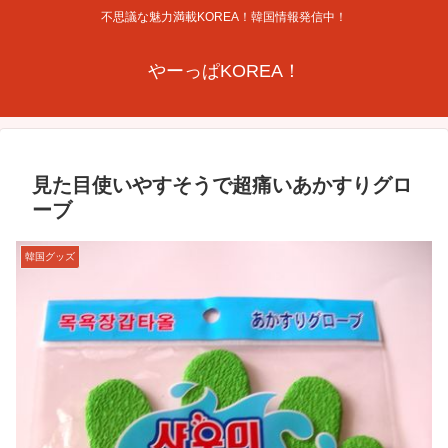
不思議な魅力満載KOREA！韓国情報発信中！
やーっぱKOREA！
見た目使いやすそうで超痛いあかすりグロ
ーブ
韓国グッズ