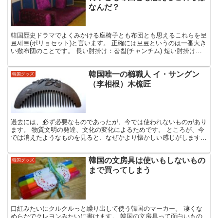
なんだ？
韓国歴史ドラマでよくみかける座椅子とも布団とも思えるこれらを보
료세트(ポリョセット)と言います。 正確には보료というのは一番大き
い敷布団のことです。 長い肘掛け：장침(チャンチム) 短い肘掛け：
단침(タンチム) 背もたれ：안석(アンソッ)・...
韓国唯一の櫛職人 イ・サングン
韓国グッズ
（李相根）木梳匠
過去には、必ず必要なものであったが、今では使われないものがあり
ます。 物質文明の発達、文化の変化によるためです。 ところが、今
では消えたようなものを見ると、なぜかより懐かしい感じがします。
「얼레빗」もそのひとつです。 「얼레빗」とは、日本...
韓国の文房具は使いもしないもの
韓国グッズ
まで買ってしまう
口紅みたいにクルクルっと繰り出して使う韓国のマーカー。 凄くな
めらかでクレヨンみたいに書けます。 韓国の文房具って面白いもの