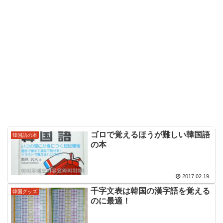
ゴロで覚えるほうが難しい韓国語
韓国語の本
の本
2017.02.19
千字文表は韓国の漢字語を覚える
韓国グッズ
のに最適！