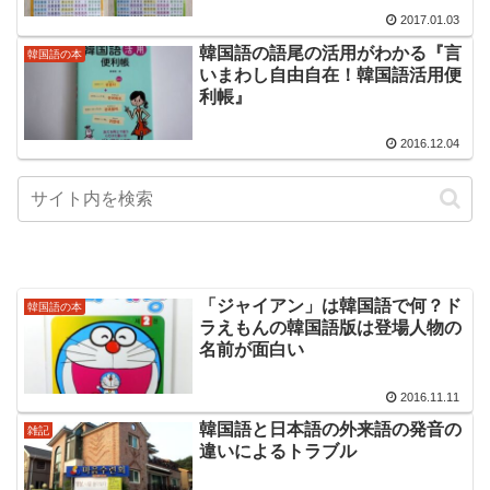
2017.01.03
韓国語の語尾の活用がわかる『言
韓国語の本
いまわし自由自在！韓国語活用便
利帳』
2016.12.04
「ジャイアン」は韓国語で何？ド
韓国語の本
ラえもんの韓国語版は登場人物の
名前が面白い
2016.11.11
韓国語と日本語の外来語の発音の
雑記
違いによるトラブル