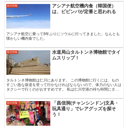
アシアナ航空機内食（韓国便）
観光情報
は、ビビンバが定番と思われる
アシアナ航空に乗って8年ぶりにソウルに行ってきました。なんとも
懐かしい機内食でした。
水道局山タルトンネ博物館でタイ
観光情報
ムスリップ！
タルトンネ博物館は仁川にあります。 この博物館に行くには、もの
すごい急な坂道を登って行かなければならないので、体力のない人は
タクシーで行くのがおすすめです。 私は仁川空港の待ち時間にタク
シーで行ってきました。 空港にいた1台目のタクシーの運...
「昌信洞(チャンシンドン)文具・
観光情報
玩具通り」でレアグッズを探そ
う！