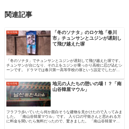
関連記事
「冬のソナタ」のロケ地「春川
観光情報
市」チュンサンとユジンが遅刻し
て飛び越えた塀
「冬のソナタ」でチュンサンとユジンが遅刻して飛び越えた塀です。
チュンサンが台になり、その上をユジンが乗っかり高校に忍び込むシ
ーンです。 ドラマでは春川第一高等学校の塀という設定でしたが、
実際には壁の向こう側には高校はありません。（撮影に使...
地元の人たちの憩いの場！？「南
観光情報
山谷韓屋マウル」
フラフラ歩いていたら何か面白そうな建物を見かけたので入ってみま
した。 「南山谷韓屋マウル」です。 入り口の守衛さんと思われる方
に料金を聞いたら無料だったので、驚きました。 「南山谷韓屋マウ
ル」はソウルに散在していた伝統家屋や韓屋を移築し復元...