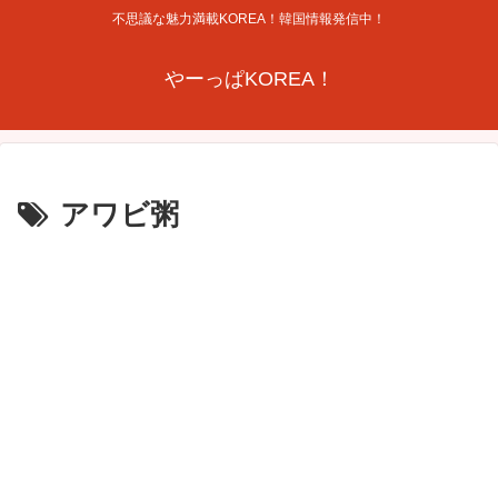
不思議な魅力満載KOREA！韓国情報発信中！
やーっぱKOREA！
アワビ粥